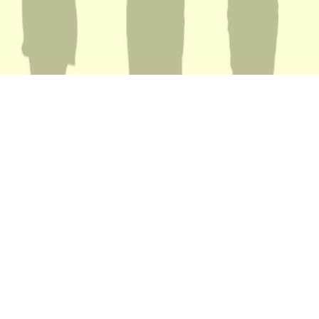
KONTAKT
Tel:
+387 52 231 155
Tel/fax: Tel:
+387 52 232 155
E-mail:
potrosac@donprijedor.org
info@donprijedor.org