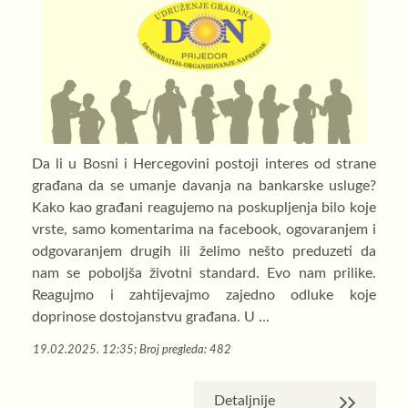
Da li u Bosni i Hercegovini postoji interes od strane
građana da se umanje davanja na bankarske usluge?
Kako kao građani reagujemo na poskupljenja bilo koje
vrste, samo komentarima na facebook, ogovaranjem i
odgovaranjem drugih ili želimo nešto preduzeti da
nam se poboljša životni standard. Evo nam prilike.
Reagujmo i zahtijevajmo zajedno odluke koje
doprinose dostojanstvu građana. U ...
19.02.2025. 12:35; Broj pregleda: 482
Detaljnije