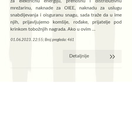
za električnu energiju, prenosnu i distributivnu
mrežarinu, naknade za OIEE, naknadu za uslugu
snabdijevanja i oisguranu snagu, sada traže da u ime
njih, prijavljujemo komšije, rođake, prijatelje pod
krinkom tobožnjih nagrada. Ako u ovim ...
01.06.2023. 22:55; Broj pregleda: 461
Detaljnije